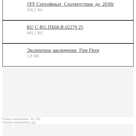
!!FF Сертификат_Соответствия_до_2030г
436,2 Кб
RU С-RU.ПБ68.В.02279 25
469,2 Кб
Экспертное заключение_Fine Floor
2,8 Мб
Размер изображения: 36,2 Кб
Формат изображения: jpg